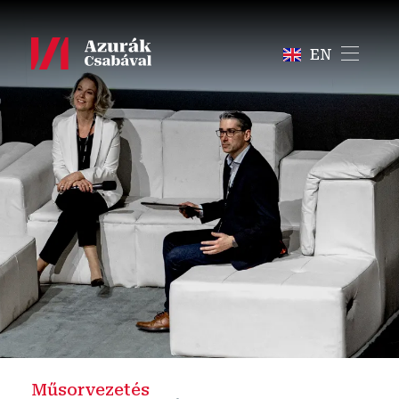
EN
Szolgáltatások
Rólam
Partnerek
Kapcsolat
Műsorvezetés