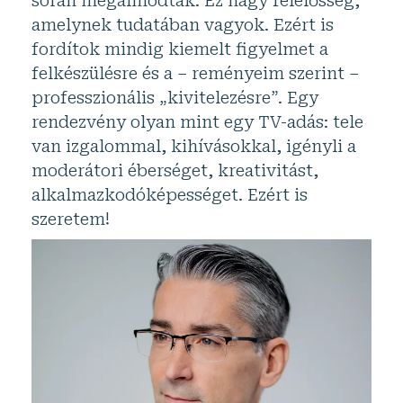
során megálmodtak. Ez nagy felelősség,
amelynek tudatában vagyok. Ezért is
fordítok mindig kiemelt figyelmet a
felkészülésre és a – reményeim szerint –
professzionális „kivitelezésre”. Egy
rendezvény olyan mint egy TV-adás: tele
van izgalommal, kihívásokkal, igényli a
moderátori éberséget, kreativitást,
alkalmazkodóképességet. Ezért is
szeretem!